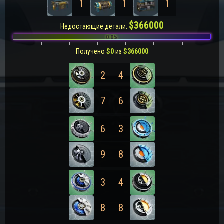
1
1
1
$
366000
Недостающие детали:
0.0%
Получено
$
0
из
$
366000
2
4
7
6
6
3
9
8
3
4
8
8