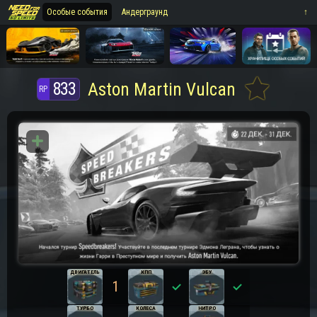
Особые события
Андерграунд
⁪⁪⁪↑
833
Aston Martin Vulcan
ДВИГАТЕЛЬ
КПП
ЭБУ
1
0
0
ТУРБО
КОЛЕСА
НИТРО