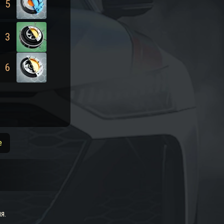
5
3
6
е
я.