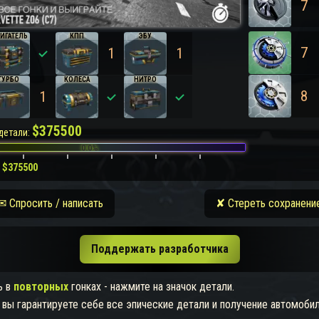
7
ИГАТЕЛЬ
КПП
ЭБУ
7
0
1
1
ТУРБО
КОЛЕСА
НИТРО
8
1
0
0
$
375500
детали:
0.0%
з
$
375500
✉ Спросить / написать
✘ Стереть сохранени
Поддержать разработчика
ь в
повторных
гонках - нажмите на значок детали.
, вы гарантируете себе все эпические детали и получение автомобил