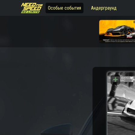
Особые события
Андерграунд