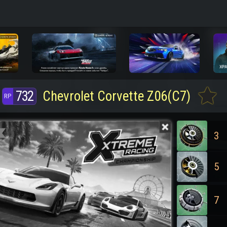
732
Chevrolet Corvette Z06(C7)
3
5
7