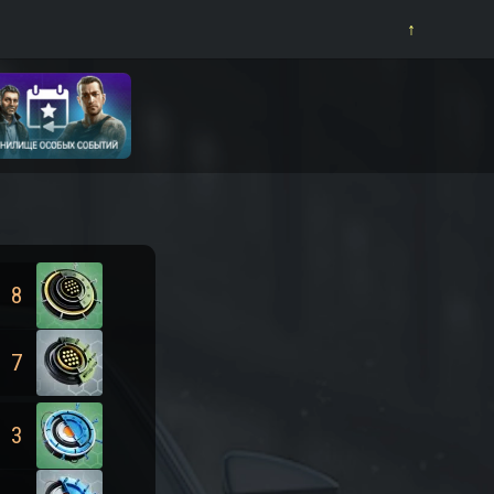
⁪⁪⁪↑
8
7
3