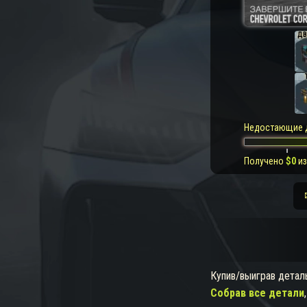
ДВ
Недостающие 
Получено
$
0
и
Купив/выиграв детал
Собрав все детали