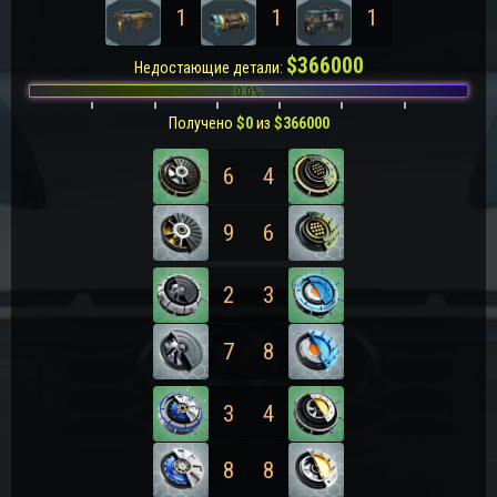
1
1
1
$
366000
Недостающие детали:
0.0%
Получено
$
0
из
$
366000
6
4
9
6
2
3
7
8
3
4
8
8