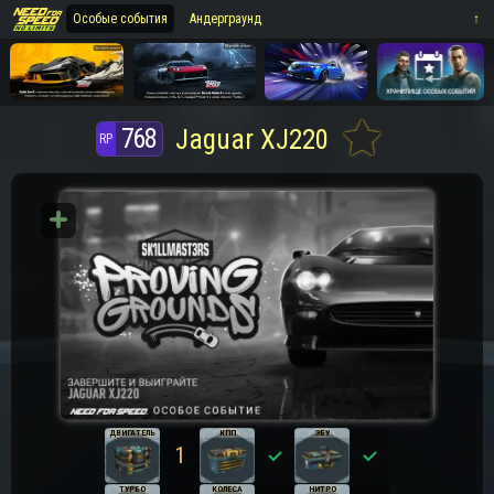
Особые события
Андерграунд
⁪⁪⁪↑
768
Jaguar XJ220
ДВИГАТЕЛЬ
КПП
ЭБУ
1
0
0
ТУРБО
КОЛЕСА
НИТРО