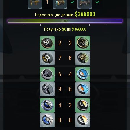
1
0
0
$
366000
Недостающие детали:
0.0%
Получено
$
0
из
$
366000
2
3
7
8
6
4
9
6
4
3
8
8