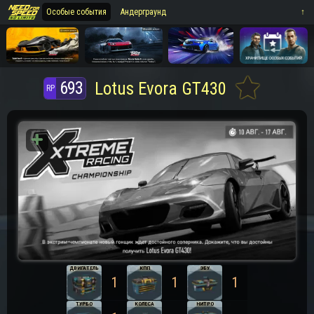
Особые события
Андерграунд
⁪⁪⁪↑
693
Lotus Evora GT430
ДВИГАТЕЛЬ
КПП
ЭБУ
1
1
1
ТУРБО
КОЛЕСА
НИТРО