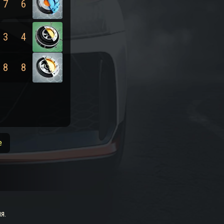
7
6
3
4
8
8
е
я.