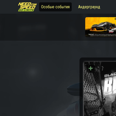
Особые события
Андерграунд