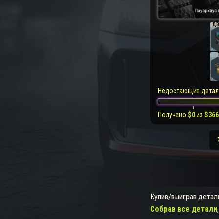
ДВ
Недостающие детал
Получено
$
0
из
$
366
Купив/выиграв детал
Собрав все детали