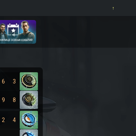
⁪⁪⁪↑
6
3
9
8
2
4