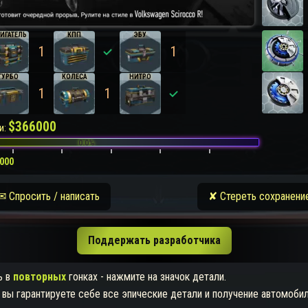
ИГАТЕЛЬ
КПП
ЭБУ
1
0
1
ТУРБО
КОЛЕСА
НИТРО
1
1
0
$
366000
и:
0.0%
000
✉ Спросить / написать
✘ Стереть сохранени
Поддержать разработчика
ь в
повторных
гонках - нажмите на значок детали.
, вы гарантируете себе все эпические детали и получение автомобил